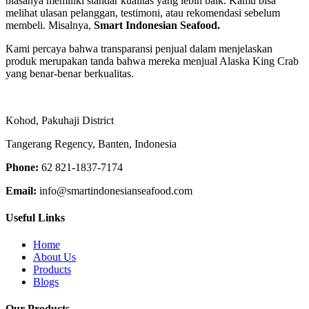
biasanya memiliki standar kualitas yang lebih baik. Kamu bisa
melihat ulasan pelanggan, testimoni, atau rekomendasi sebelum
membeli. Misalnya,
Smart Indonesian Seafood.
Kami percaya bahwa transparansi penjual dalam menjelaskan
produk merupakan tanda bahwa mereka menjual Alaska King Crab
yang benar-benar berkualitas.
Kohod, Pakuhaji District
Tangerang Regency, Banten, Indonesia
Phone:
62 821-1837-7174
Email:
info@smartindonesianseafood.com
Useful Links
Home
About Us
Products
Blogs
Our Products