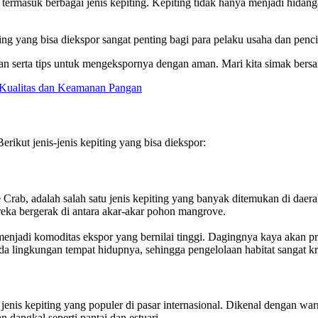
ermasuk berbagai jenis kepiting. Kepiting tidak hanya menjadi hidangan
ing yang bisa diekspor sangat penting bagi para pelaku usaha dan penc
lan serta tips untuk mengekspornya dengan aman. Mari kita simak bers
 Kualitas dan Keamanan Pangan
erikut jenis-jenis kepiting yang bisa diekspor:
Crab, adalah salah satu jenis kepiting yang banyak ditemukan di daera
ka bergerak di antara akar-akar pohon mangrove.
menjadi komoditas ekspor yang bernilai tinggi. Dagingnya kaya akan pro
da lingkungan tempat hidupnya, sehingga pengelolaan habitat sangat kr
u jenis kepiting yang populer di pasar internasional. Dikenal dengan w
n dangkal seperti pantai dan estuari.