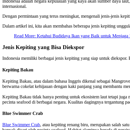
Indonesia adalah negara kepulauan yang kaya akan sumber daya laut, t
internasional.
Dengan permintaan yang terus meningkat, mengenali jenis-jenis kepit
Dalam artikel ini, kita akan membahas beberapa jenis kepiting unggu
Read More: Ketahui Budidaya Ikan yang Baik untuk Menjaga
Jenis Kepiting yang Bisa Diekspor
Indonesia memiliki berbagai jenis kepiting yang siap untuk diekspor. B
Kepiting Bakau
Kepiting Bakau, atau dalam bahasa Inggris dikenal sebagai Mangrove 
berwarna cokelat kehijauan dengan kaki panjang yang membantu mere
Kepiting Bakau tidak hanya penting untuk ekosistem laut tetapi juga 
pecinta seafood di berbagai negara. Kualitas dagingnya tergantung pa
Blue Swimmer Crab
Blue Swimmer Crab
, atau kepiting renang biru, merupakan salah sat
banyak dicari oleh pecinta seafood. Habitat alaminya berada di peraira