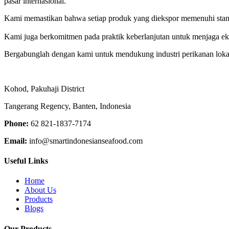
pasar internasional.
Kami memastikan bahwa setiap produk yang diekspor memenuhi stand
Kami juga berkomitmen pada praktik keberlanjutan untuk menjaga ekos
Bergabunglah dengan kami untuk mendukung industri perikanan lokal sa
Kohod, Pakuhaji District
Tangerang Regency, Banten, Indonesia
Phone:
62 821-1837-7174
Email:
info@smartindonesianseafood.com
Useful Links
Home
About Us
Products
Blogs
Our Products